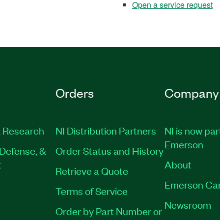
Open a service request
Orders
Company
 Research
NI Distribution Partners
NI is now par
Emerson
Defense, &
Order Status and History
t
About
Retrieve a Quote
Emerson Ca
Terms of Service
Newsroom
Order by Part Number or