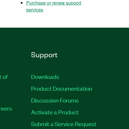
Purchase or renew support
services
Support
t of
Downloads
Product Documentation
Discussion Forums
reers
Activate a Product
Submit a Service Request