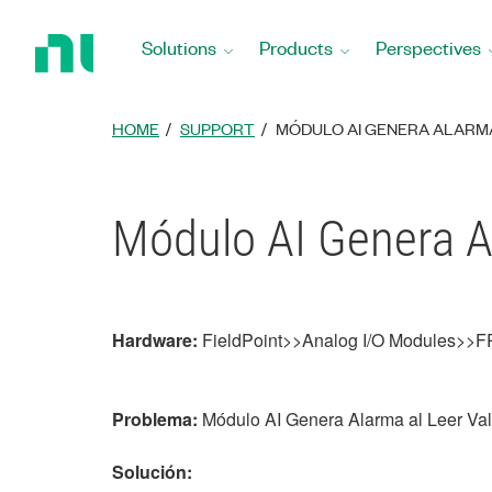
Return
to
Solutions
Products
Perspectives
Home
Page
HOME
SUPPORT
MÓDULO AI GENERA ALARMA
Módulo AI Genera Al
Hardware:
FieldPoint>>Analog I/O Modules>>F
Problema:
Módulo AI Genera Alarma al Leer Val
Solución: