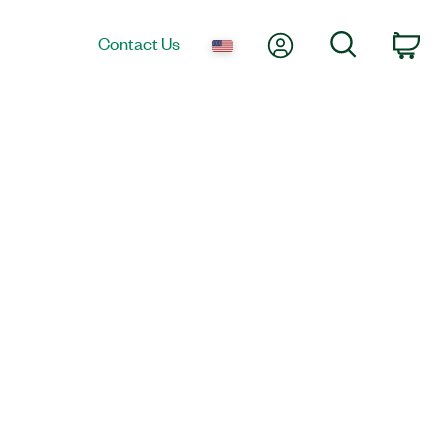
My Account
Search
Contact Us
Car