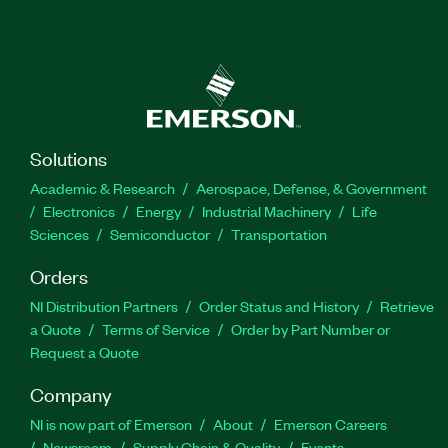
Solutions
Academic & Research
Aerospace, Defense, & Government
Electronics
Energy
Industrial Machinery
Life
Sciences
Semiconductor
Transportation
Orders
NI Distribution Partners
Order Status and History
Retrieve
a Quote
Terms of Service
Order by Part Number or
Request a Quote
Company
NI is now part of Emerson
About
Emerson Careers
Newsroom
Supply Chain & Quality
Events