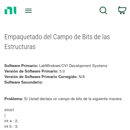
Return
C
Search
to
Home
Page
Empaquetado del Campo de Bits de las
Estructuras
Software Primario:
LabWindows/CVI Development Systems
Versión de Software Primario:
5.0
Versión de Software Primario Corregido:
N/A
Software Secundario:
Problema:
Si Usted declara un campo de bits de la siguiente manera:
struct
{
int a : 2;
int b : 3;