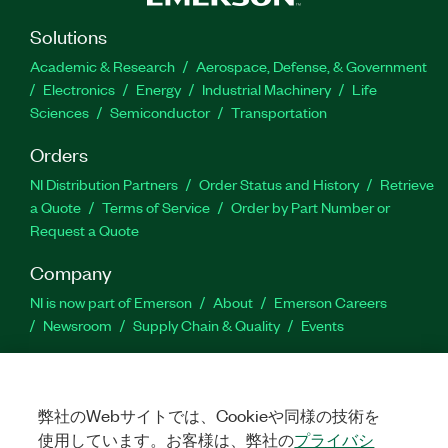
Solutions
Academic & Research
Aerospace, Defense, & Government
Electronics
Energy
Industrial Machinery
Life
Sciences
Semiconductor
Transportation
Orders
NI Distribution Partners
Order Status and History
Retrieve
a Quote
Terms of Service
Order by Part Number or
Request a Quote
Company
NI is now part of Emerson
About
Emerson Careers
Newsroom
Supply Chain & Quality
Events
Support
Downloads
Product Documentation
Discussion Forums
弊社のWebサイトでは、Cookieや同様の技術を
Activate a Product
Submit a Service Request
Site
使用しています。お客様は、弊社の
プライバシ
Feedback