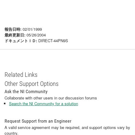
報告日時:
02/01/1999
最終更新日:
05/26/2004
ドキュメントＩＤ:
DIRECT-44PN9S
Related Links
Other Support Options
Ask the NI Community
Collaborate with other users in our discussion forums
Search the NI Community for a solution
Request Support from an Engineer
A valid service agreement may be required, and support options vary by
country.