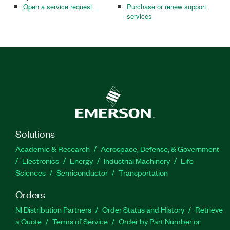
Open a service request
Purchase or renew support
services
Solutions
Academic & Research
Aerospace, Defense, & Government
Electronics
Energy
Industrial Machinery
Life
Sciences
Semiconductor
Transportation
Orders
NI Distribution Partners
Order Status and History
Retrieve
a Quote
Terms of Service
Order by Part Number or