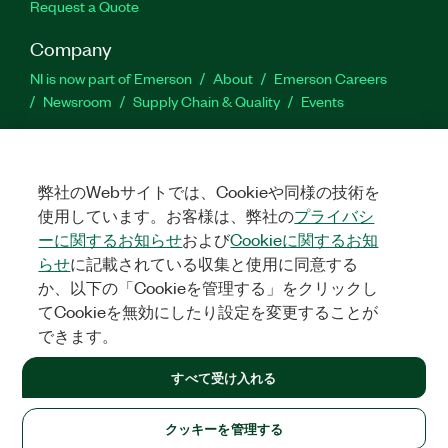
Request a Quote
Company
NI is now part of Emerson
About
Emerson Careers
Newsroom
Supply Chain & Quality
Events
Support
Downloads
Product Documentation
Discussion Forums
弊社のWebサイトでは、Cookieや同様の技術を
Activate a Product
Submit a Service Request
Site
使用しています。お客様は、弊社の
プライバシ
Feedback
ーに関するお知らせ
および
Cookieに関するお知
らせ
に記載されている収集と使用に同意する
Facebook
Twitter
LinkedIn
YouTube
Ins
か、以下の「Cookieを管理する」をクリックし
てCookieを無効にしたり設定を変更することが
できます。
©
2026
NATIONAL INSTRUMENTS CORP. ALL RIGHTS RESERVED.
すべて受け入れる
LEGAL
|
IMPRINT
|
PRIVACY
|
クッキーを管理する
United States (English)
クッキーを管理する