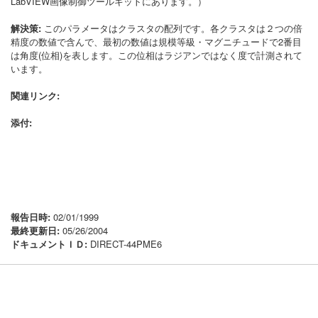
LabVIEW画像制御ツールキットにあります。）
解決策:
このパラメータはクラスタの配列です。各クラスタは２つの倍
精度の数値で含んで、最初の数値は規模等級・マグニチュードで2番目
は角度(位相)を表します。この位相はラジアンではなく度で計測されて
います。
関連リンク:
添付:
報告日時:
02/01/1999
最終更新日:
05/26/2004
ドキュメントＩＤ:
DIRECT-44PME6