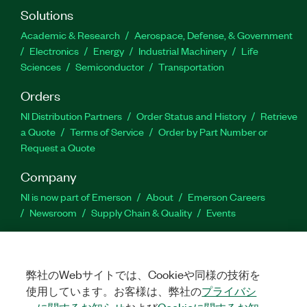
Solutions
Academic & Research
Aerospace, Defense, & Government
Electronics
Energy
Industrial Machinery
Life
Sciences
Semiconductor
Transportation
Orders
NI Distribution Partners
Order Status and History
Retrieve
a Quote
Terms of Service
Order by Part Number or
Request a Quote
Company
NI is now part of Emerson
About
Emerson Careers
Newsroom
Supply Chain & Quality
Events
Support
Downloads
Product Documentation
Discussion Forums
弊社のWebサイトでは、Cookieや同様の技術を
Activate a Product
Submit a Service Request
Site
使用しています。お客様は、弊社の
プライバシ
Feedback