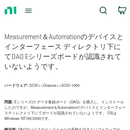
Return
C
Search
to
Home
Page
Measurement＆Automationのデバイスと
インターフェース ディレクトリ下に
てDAQ Eシリーズボードが認識されて
いないようです。
ハードウェア:
SCXI>>Chassis>>SCXI-1000
問題:
Eシリーズの データ集録ボート（DAQ）を購入し、インストール
したのですが、Measurement＆Automationのデバイスとインターフェー
スディレクトリ下にてボードが認識されていないようです。 OSは
WIndows NT/9X/2000です。
解決策:
DAQデバイスのインストールの手順を誤るとソフトウェアが