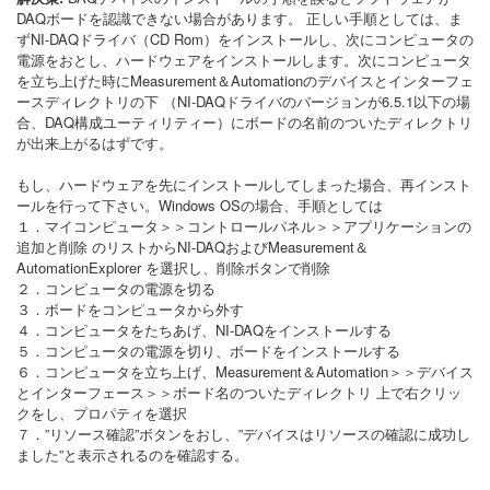
DAQボードを認識できない場合があります。 正しい手順としては、ま
ずNI-DAQドライバ（CD Rom）をインストールし、次にコンピュータの
電源をおとし、ハードウェアをインストールします。次にコンピュータ
を立ち上げた時にMeasurement＆Automationのデバイスとインターフェ
ースディレクトリの下 （NI-DAQドライバのバージョンが6.5.1以下の場
合、DAQ構成ユーティリティー）にボードの名前のついたディレクトリ
が出来上がるはずです。
もし、ハードウェアを先にインストールしてしまった場合、再インスト
ールを行って下さい。Windows OSの場合、手順としては
１．マイコンピュータ＞＞コントロールパネル＞＞アプリケーションの
追加と削除 のリストからNI-DAQおよびMeasurement＆
AutomationExplorer を選択し、削除ボタンで削除
２．コンピュータの電源を切る
３．ボードをコンピュータから外す
４．コンピュータをたちあげ、NI-DAQをインストールする
５．コンピュータの電源を切り、ボードをインストールする
６．コンピュータを立ち上げ、Measurement＆Automation＞＞デバイス
とインターフェース＞＞ボード名のついたディレクトリ 上で右クリッ
クをし、プロパティを選択
７．”リソース確認”ボタンをおし、”デバイスはリソースの確認に成功し
ました”と表示されるのを確認する。