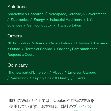
Solutions
Academic & Research
Aerospace, Defense, & Government
Electronics
Energy
Industrial Machinery
Life
Sciences
Semiconductor
Transportation
Orders
NI Distribution Partners
Order Status and History
Retrieve
a Quote
Terms of Service
Order by Part Number or
Request a Quote
Company
NI is now part of Emerson
About
Emerson Careers
Newsroom
Supply Chain & Quality
Events
Support
Downloads
Product Documentation
Discussion Forums
弊社のWebサイトでは、Cookieや同様の技術を
Activate a Product
Submit a Service Request
Site
使用しています。お客様は、弊社の
プライバシ
Feedback