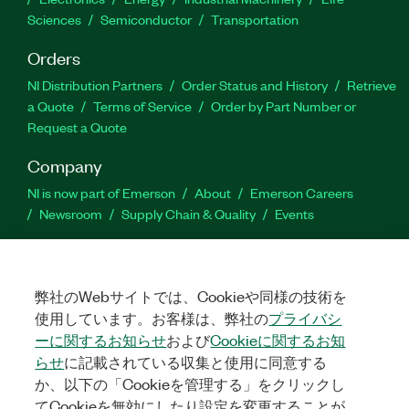
Sciences
Semiconductor
Transportation
Orders
NI Distribution Partners
Order Status and History
Retrieve
a Quote
Terms of Service
Order by Part Number or
Request a Quote
Company
NI is now part of Emerson
About
Emerson Careers
Newsroom
Supply Chain & Quality
Events
Support
Downloads
Product Documentation
Discussion Forums
弊社のWebサイトでは、Cookieや同様の技術を
Activate a Product
Submit a Service Request
Site
使用しています。お客様は、弊社の
プライバシ
Feedback
ーに関するお知らせ
および
Cookieに関するお知
らせ
に記載されている収集と使用に同意する
Facebook
Twitter
LinkedIn
YouTube
Ins
か、以下の「Cookieを管理する」をクリックし
てCookieを無効にしたり設定を変更することが