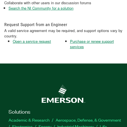
Collaborate with other users in our discussion forums
Search the NI Community for a solution
Request Support from an Engineer
A valid service agreement may be required, and support options vary by
country.
Open a service request
Purchase or renew support
services
Solutions
Academic & Research
Aerospace, Defense, & Government
Electronics
Energy
Industrial Machinery
Life