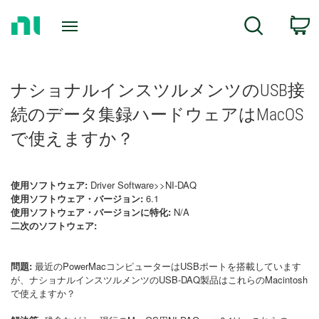
Return
C
Search
to
Home
Page
ナショナルインスツルメンツのUSB接
続のデータ集録ハードウェアはMacOS
で使えますか？
使用ソフトウェア:
Driver Software>>NI-DAQ
使用ソフトウェア・バージョン:
6.1
使用ソフトウェア・バージョンに特化:
N/A
二次のソフトウェア:
問題:
最近のPowerMacコンピューターはUSBポートを搭載しています
が、ナショナルインスツルメンツのUSB-DAQ製品はこれらのMacintosh
で使えますか？