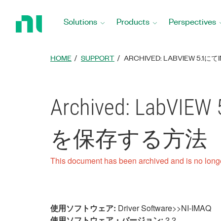
Return
to
Solutions
Products
Perspectives
Home
Page
HOME
SUPPORT
ARCHIVED: LABVIEW 5
Archived: Lab
を保存する方法
This document has been archived and is no long
使用ソフトウェア:
Driver Software>>NI-IMAQ
使用ソフトウェア・バージョン:
2.2