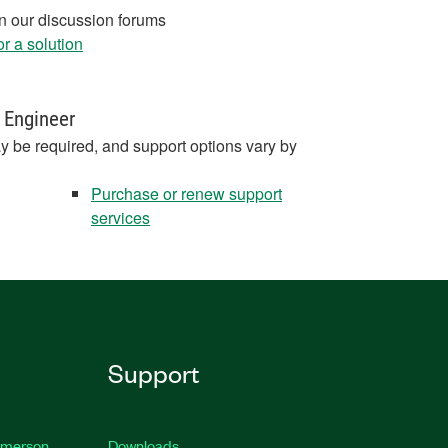
in our discussion forums
r a solution
 Engineer
y be required, and support options vary by
Purchase or renew support
services
Support
 Emerson
Downloads