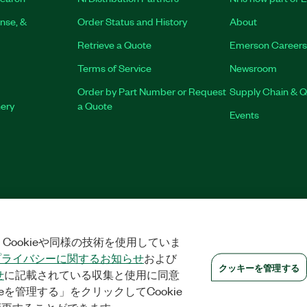
nse, &
Order Status and History
About
Retrieve a Quote
Emerson Careers
Terms of Service
Newsroom
Order by Part Number or Request
Supply Chain & Q
nery
a Quote
Events
RINT
|
PRIVACY
|
クッキーを管理する
©
2026
NATIONAL INSTRUMENTS 
Cookieや同様の技術を使用していま
プライバシーに関するお知らせ
および
クッキーを管理する
せ
に記載されている収集と使用に同意
eを管理する」をクリックしてCookie