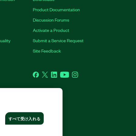
Product Documentation
Discussion Forums
Activate a Product
uality
Submit a Service Request
Site Feedback
Facebook
Twitter
LinkedIn
YouTube
Instagram
CORP. ALL RIGHTS RESERVED.
すべて受け入れる