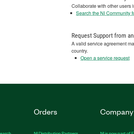
Collaborate with other users 
Search the NI Community fo
Request Support from an
A valid service agreement ma
country.
Open a service request
Orders
Company
earch
NI Distribution Partners
NI is now part of