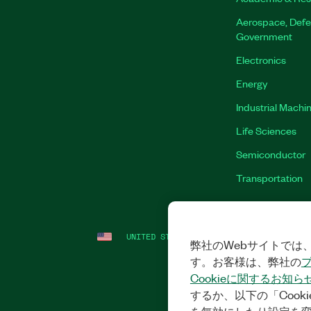
Aerospace, Defe
Government
Electronics
Energy
Industrial Machi
Life Sciences
Semiconductor
Transportation
UNITED STATES (ENGLISH)
LEGAL
|
IMP
弊社のWebサイトでは、
す。お客様は、弊社の
Cookieに関するお知ら
するか、以下の「Cooki