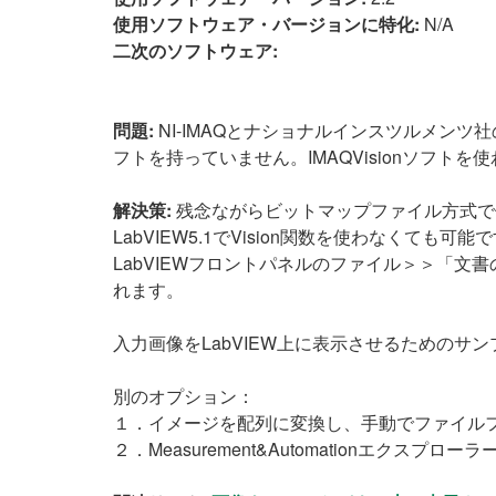
使用ソフトウェア・バージョンに特化:
N/A
二次のソフトウェア:
問題:
NI-IMAQとナショナルインスツルメンツ
フトを持っていません。IMAQVisionソフ
解決策:
残念ながらビットマップファイル方式で保
LabVIEW5.1でVision関数を使わなく
LabVIEWフロントパネルのファイル＞＞「文
れます。
入力画像をLabVIEW上に表示させるための
別のオプション：
１．イメージを配列に変換し、手動でファイル
２．Measurement&Automationエク