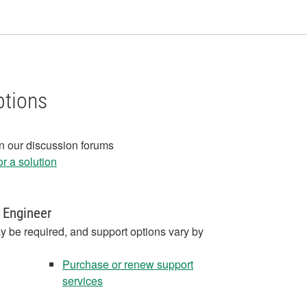
ptions
in our discussion forums
r a solution
 Engineer
y be required, and support options vary by
Purchase or renew support
services