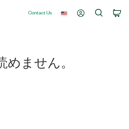
My Account
Search
Contact Us
Car
い読めません。