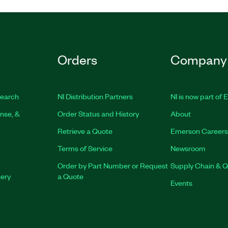
Orders
Company
earch
NI Distribution Partners
NI is now part of
nse, &
Order Status and History
About
Retrieve a Quote
Emerson Careers
Terms of Service
Newsroom
Order by Part Number or Request
Supply Chain & Q
nery
a Quote
Events