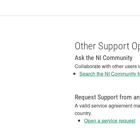
Other Support O
Ask the NI Community
Collaborate with other users 
Search the NI Community fo
Request Support from an
A valid service agreement ma
country.
Open a service request