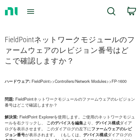
Return
C
Search
to
Home
Page
FieldPointネットワークモジュールのフ
ァームウェアのレビジョン番号はど
こで確認しますか？
ハードウェア:
FieldPoint>>Controllers/Network Modules>>FP-1600
問題:
FieldPointネットワークモジュールのファームウェアのレビジョン
番号はどこで確認しますか？
解決策:
FieldPoint Explorerを使用します。ご使用のネットワークモジュ
ールを右クリックし、
このデバイスを編集
より、
デバイス構成
ダイア
ログを表示させます。 このダイアログの左下に
ファームウェアのレビ
ジョン番号
が表示されます。 （もしくは、
デバイス構成
ダイアログの