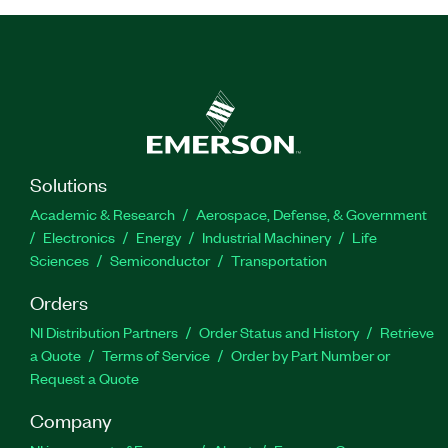
Solutions
Academic & Research
Aerospace, Defense, & Government
Electronics
Energy
Industrial Machinery
Life
Sciences
Semiconductor
Transportation
Orders
NI Distribution Partners
Order Status and History
Retrieve
a Quote
Terms of Service
Order by Part Number or
Request a Quote
Company