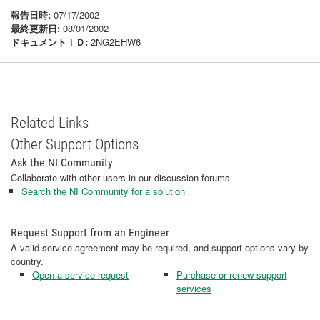
報告日時:
07/17/2002
最終更新日:
08/01/2002
ドキュメントＩＤ:
2NG2EHW6
Related Links
Other Support Options
Ask the NI Community
Collaborate with other users in our discussion forums
Search the NI Community for a solution
Request Support from an Engineer
A valid service agreement may be required, and support options vary by
country.
Open a service request
Purchase or renew support
services