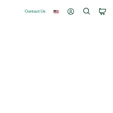
My Account
Search
Contact Us
Car