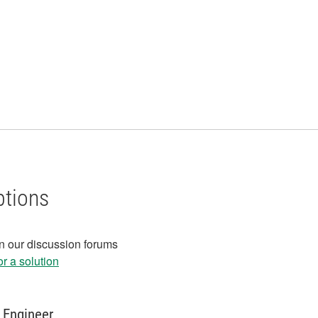
ptions
in our discussion forums
r a solution
 Engineer