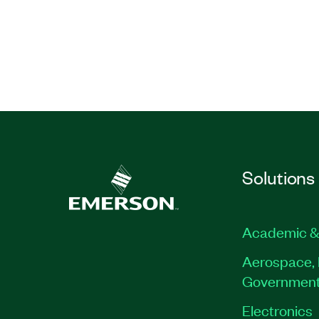
Solutions
Academic &
Aerospace, 
Governmen
Electronics