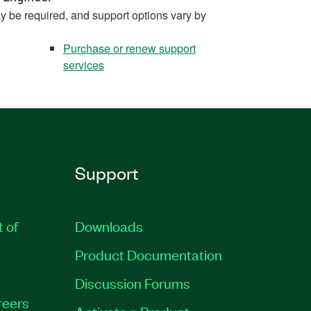
y be required, and support options vary by
Purchase or renew support
services
Support
t of
Downloads
Product Documentation
Discussion Forums
reers