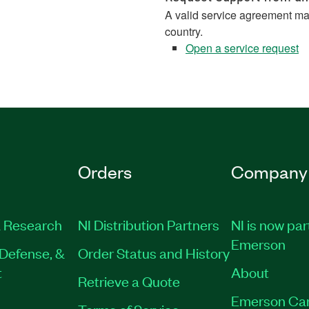
A valid service agreement ma
country.
Open a service request
Orders
Company
 Research
NI Distribution Partners
NI is now par
Emerson
Defense, &
Order Status and History
t
About
Retrieve a Quote
Emerson Ca