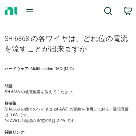
Return
C
Search
to
Home
Page
SH-6868 の各ワイヤは、どれ位の電流
を流すことが出来ますか
ハードウェア:
Multifunction DAQ (MIO)
問題:
SH-6868 の通電容量を教えてください。
解決策:
SH-6868 の個々のワイヤは 28 AWG の銅線を使用しており、通電容量
は 0.8A です。
24 AWG の銅線の通電容量は 2.0A です。
関連リンク: