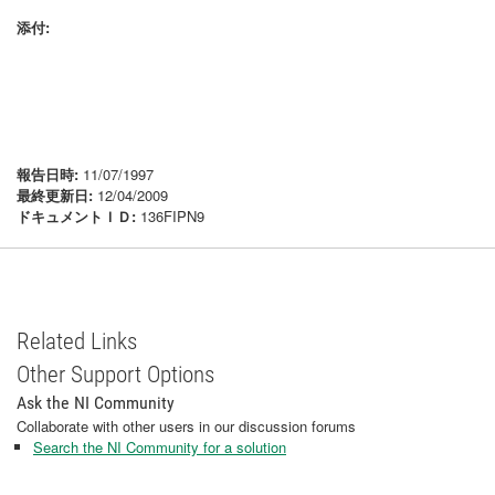
添付:
報告日時:
11/07/1997
最終更新日:
12/04/2009
ドキュメントＩＤ:
136FIPN9
Related Links
Other Support Options
Ask the NI Community
Collaborate with other users in our discussion forums
Search the NI Community for a solution