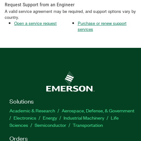
Request Support from an Engineer
A valid service agreement may be required, and support options vary by
country.
Open a service request
Purchase or renew support
services
Solutions
Academic & Research
Aerospace, Defense, & Government
Electronics
Energy
Industrial Machinery
Life
Sciences
Semiconductor
Transportation
Orders