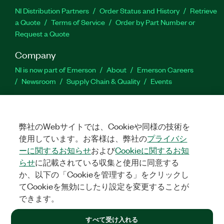
NI Distribution Partners
Order Status and History
Retrieve
a Quote
Terms of Service
Order by Part Number or
Request a Quote
Company
NI is now part of Emerson
About
Emerson Careers
Newsroom
Supply Chain & Quality
Events
Support
Downloads
Product Documentation
Discussion Forums
弊社のWebサイトでは、Cookieや同様の技術を
Activate a Product
Submit a Service Request
Site
使用しています。お客様は、弊社の
プライバシ
Feedback
ーに関するお知らせ
および
Cookieに関するお知
らせ
に記載されている収集と使用に同意する
Facebook
Twitter
LinkedIn
YouTube
Ins
か、以下の「Cookieを管理する」をクリックし
てCookieを無効にしたり設定を変更することが
できます。
©
2026
NATIONAL INSTRUMENTS CORP. ALL RIGHTS RESERVED.
すべて受け入れる