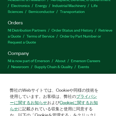
Electronics
Energy
Industrial Machinery
Life
Sciences
Semiconductor
Transportation
Orders
NI Distribution Partners
Order Status and History
Retrieve
a Quote
Terms of Service
Order by Part Number or
Request a Quote
Company
NI is now part of Emerson
About
Emerson Careers
Newsroom
Supply Chain & Quality
Events
Support
Downloads
Product Documentation
Discussion Forums
弊社のWebサイトでは、Cookieや同様の技術を
Activate a Product
Submit a Service Request
Site
使用しています。お客様は、弊社の
プライバシ
Feedback
ーに関するお知らせ
および
Cookieに関するお知
らせ
に記載されている収集と使用に同意する
Facebook
Twitter
LinkedIn
YouTube
Ins
か、以下の「Cookieを管理する」をクリックし