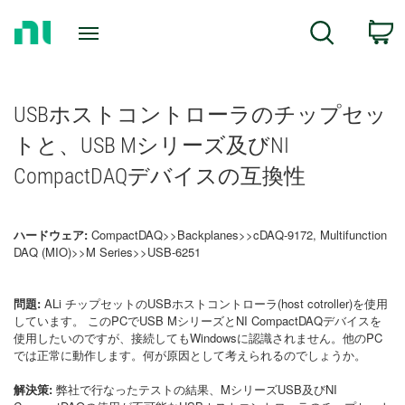
Return
C
Search
to
Home
Page
USBホストコントローラのチップセッ
トと、USB Mシリーズ及びNI
CompactDAQデバイスの互換性
ハードウェア:
CompactDAQ>>Backplanes>>cDAQ-9172, Multifunction
DAQ (MIO)>>M Series>>USB-6251
問題:
ALi チップセットのUSBホストコントローラ(host cotroller)を使用
しています。 このPCでUSB MシリーズとNI CompactDAQデバイスを
使用したいのですが、接続してもWindowsに認識されません。他のPC
では正常に動作します。何が原因として考えられるのでしょうか。
解決策:
弊社で行なったテストの結果、MシリーズUSB及びNI