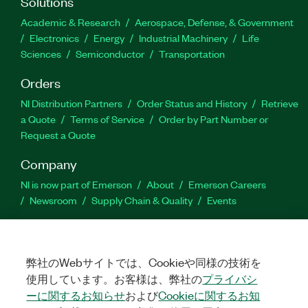
Solutions
Academic & Research
Aerospace, Defense, & Government
Electronics
Energy
Industrial Machinery
Life
Sciences
Semiconductor
Transportation
Orders
NI Distribution Partners
Order Status and History
Retrieve
a Quote
Terms of Service
Order by Part Number or
Request a Quote
Company
NI is now part of Emerson
About
Emerson Careers
Newsroom
Supply Chain & Quality
Events
Support
Downloads
Product Documentation
Discussion Forums
弊社のWebサイトでは、Cookieや同様の技術を
Activate a Product
Submit a Service Request
Site
使用しています。お客様は、弊社の
プライバシ
Feedback
ーに関するお知らせ
および
Cookieに関するお知