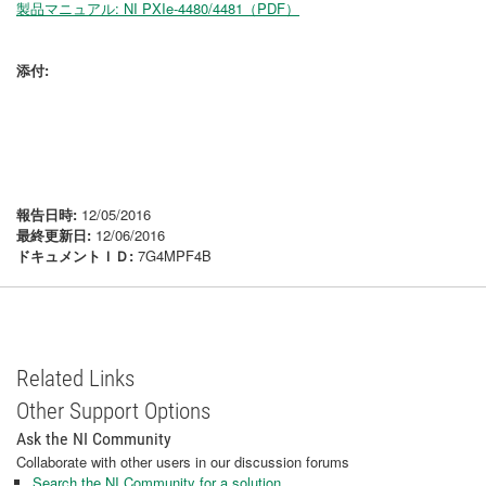
製品マニュアル: NI PXIe-4480/4481（PDF）
添付:
報告日時:
12/05/2016
最終更新日:
12/06/2016
ドキュメントＩＤ:
7G4MPF4B
Related Links
Other Support Options
Ask the NI Community
Collaborate with other users in our discussion forums
Search the NI Community for a solution