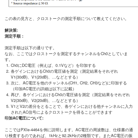
この表の見方と、クロストークの測定手順について教えてください。
解決策:
測定手順：
測定手順は以下の通りです。
なお、ここではクロストークを測定するチャンネルをCh0としていま
す。
Ch0にDC電圧（例えば、0.1Vなど）を印加する
各ゲインにおけるCh0の電圧値を測定（測定結果をそれぞれ
V1(30dB)、V1(20dB)、…などとする）
次に、AC電圧を他のチャンネル(CH1, CH2, CH3など)に印加する
（印加AC電圧の詳細は以下に記載）
再び、各ゲインにおけるCh0の電圧値を測定（測定結果をそれぞれ
V2(30dB)、V2(20dB)、…などとする）
V1とV2の差分をとることで、各ゲインにおける他チャンネルに入力
されたAC信号によるクロストークを得ることができます
印加AC電圧について:
ここではPXIe-4464を例に説明します。AC電圧の周波数は、仕様書の通
り検査するのであれば、1kHzと92.2kHzの2種類です。またAC電圧の振