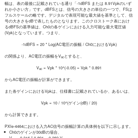
幅は、表の最後に記載されている通り「-1dBFS または 8.91Vpkのいず
れか小さい方」です。dBFSとは、信号の大きさの単位の一つで、FSは
フルスケールの略です。デジタルで表現可能な最大値を基準として、信
号の大きさをdBで表したものとなります。このクロストーク表におけ
るdBFSの基準値は、Ch0の各ゲインにおける入力可能な最大電圧値
(Vpk)となっています。つまり、
-1dBFS = 20 * Log(AC電圧の振幅 / Ch0におけるVpk)
の関係より、AC電圧の振幅をV
とすると、
ac
V
= Vpk * 10^(-0.05) = Vpk * 0.891
ac
からAC電圧の振幅が計算ができます。
また各ゲインにおけるVpkは、仕様書に記載されているか、あるいは、
Vpk = 10 / 10^(ゲイン(dB) / 20)
から計算できます。
PXIe-4464における入力AC信号の振幅計算の具体例を以下に示します。
Ch0のゲインが30dBの場合、
V
= 0.316 * 0.891 = 0.282 V.