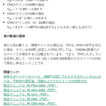
ac
Ch0のゲインが20dBの場合、
V
= 1 * 0.891 = 0.891 V.
ac
Ch0のゲインが10dBの場合、
V
= 3.16 * 0.891 = 2.816 V.
ac
Ch0のゲインが0, -10, -20dBの場合、
V
= 8.9 V （-1dBFSの値は8.9 Vよりも大きい値となるので）
ac
表の数値の意味
：
表から読み解くと、隣接チャンネル(例えば、Ch1)に1kHzの信号を与え
た場合、ゲインを30dBに設定したCh0に対しては、-145[dbc]程度のク
ロストークが発生すると記載されています。つまり、Ch0に入力してい
る信号に対して、10^(-145 / 20) = 5.62E-8倍程度のクロストークがCh0
で発生し得るということです。
関連リンク:
技術サポートデータベース 28MF7JQO: アナログ入力チャンネルにお
ける、予想外の電圧値、浮動およびクロストークの対処方法
製品マニュアル: NI PXIe-4464（PDF）
製品マニュアル: NI 4461/4462（PDF）
製品マニュアル: NI 447x（PDF）
製品マニュアル: NI 449x（PDF）
製品マニュアル: NI USB-443x（PDF）