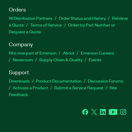
Orders
NI Distribution Partners
Order Status and History
Retrieve
a Quote
Terms of Service
Order by Part Number or
Request a Quote
Company
NI is now part of Emerson
About
Emerson Careers
Newsroom
Supply Chain & Quality
Events
Support
Downloads
Product Documentation
Discussion Forums
Activate a Product
Submit a Service Request
Site
Feedback
Facebook
Twitter
LinkedIn
YouTube
Ins