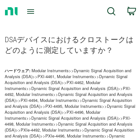
Return
C
Search
to
Home
Page
DSAデバイスにおけるクロストークは
どのように測定していますか？
ハードウェア:
Modular Instruments>>Dynamic Signal Acquisition and
Analysis (DSA)>>PXI-4461, Modular Instruments>>Dynamic Signal
Acquisition and Analysis (DSA)>>PXI-4462, Modular
Instruments>>Dynamic Signal Acquisition and Analysis (DSA)>>PXI-
4492, Modular Instruments>>Dynamic Signal Acquisition and Analysis
(DSA)>>PXI-4494, Modular Instruments>>Dynamic Signal Acquisition
and Analysis (DSA)>>PXI-4495, Modular Instruments>>Dynamic Signal
Acquisition and Analysis (DSA)>>PXI-4496, Modular
Instruments>>Dynamic Signal Acquisition and Analysis (DSA)>>PXI-
4498, Modular Instruments>>Dynamic Signal Acquisition and Analysis
(DSA)>>PXIe-4492, Modular Instruments>>Dynamic Signal Acquisition
and Analysis (DSA)>>PXIe-4496, Modular Instruments>>Dynamic