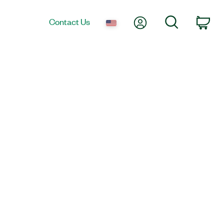
My Account
Search
Contact Us
Car