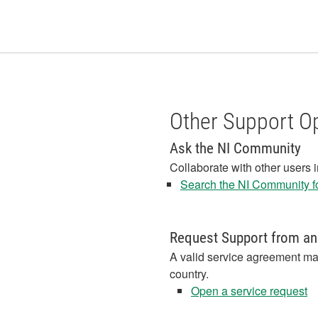
Other Support O
Ask the NI Community
Collaborate with other users 
Search the NI Community fo
Request Support from an
A valid service agreement ma
country.
Open a service request