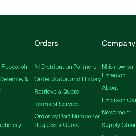
Orders
Company
 Research
NI Distribution Partners
NI is now par
Emerson
Defense, &
Order Status and History
t
About
Retrieve a Quote
Emerson Ca
Terms of Service
Newsroom
Order by Part Number or
achinery
Request a Quote
Supply Chain