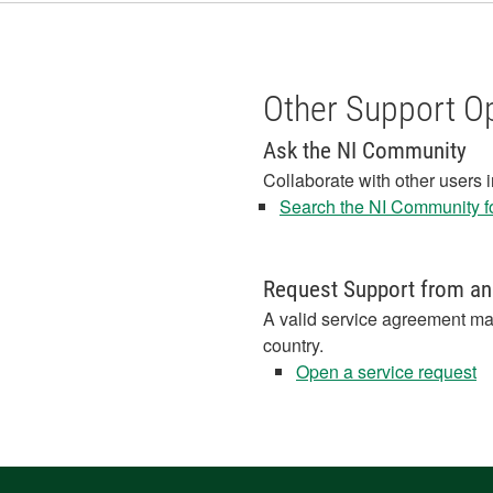
Other Support O
Ask the NI Community
Collaborate with other users 
Search the NI Community fo
Request Support from an
A valid service agreement ma
country.
Open a service request