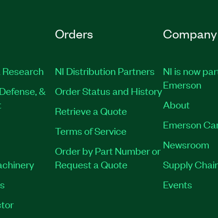
Orders
Company
 Research
NI Distribution Partners
NI is now par
Emerson
Defense, &
Order Status and History
t
About
Retrieve a Quote
Emerson Ca
Terms of Service
Newsroom
Order by Part Number or
achinery
Request a Quote
Supply Chain
es
Events
tor