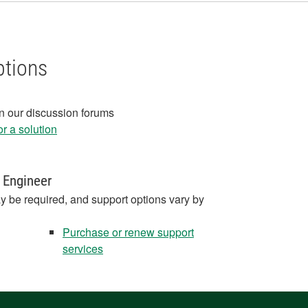
ptions
in our discussion forums
r a solution
 Engineer
y be required, and support options vary by
Purchase or renew support
services