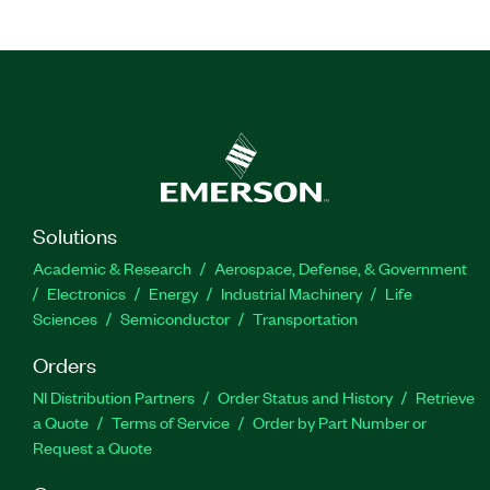
Solutions
Academic & Research
Aerospace, Defense, & Government
Electronics
Energy
Industrial Machinery
Life
Sciences
Semiconductor
Transportation
Orders
NI Distribution Partners
Order Status and History
Retrieve
a Quote
Terms of Service
Order by Part Number or
Request a Quote