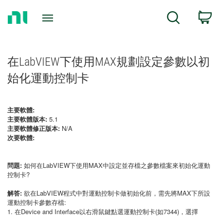
Return
C
Search
to
Home
Page
在LabVIEW下使用MAX規劃設定參數以初
始化運動控制卡
主要軟體:
主要軟體版本:
5.1
主要軟體修正版本:
N/A
次要軟體:
問題:
如何在LabVIEW下使用MAX中設定並存檔之參數檔案來初始化運動
控制卡?
解答:
欲在LabVIEW程式中對運動控制卡做初始化前，需先將MAX下所設
運動控制卡參數存檔:
1. 在Device and Interface以右滑鼠鍵點選運動控制卡(如7344)，選擇