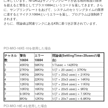
に準じています。NI-DAQはサンプリングレートがある相対精度の限界
を超えると警告としてプラス10694というコードを返してきます。さら
に、サンプリングレートをあげて、システムのセトリングタイムの限界
に達するとマイナス10694というエラーを返し、プログラムは強制終了
されます。
さらに、理論値は関連リンクにあるKBに基づき計算されています。
PCI-MIO-16XE-10を使用した場合
チャネル
警告
エラー
理論値(SettlingTime=20usecの場
数
10694
10694
合)
1
45KHz
58KHz
1/7usec = 142KHz
2
27KHz
38KHz
1/(7 + 20 usec) = 37KHz
3
19KHz
28KHz
1/(7 + 20x2 usec) = 21KHz
4
15KHz
22KHz
1/(7 + 20x3 usec) = 14KHz
5
12KHz
18KHz
1/(7 + 20x4 usec) = 11KHz
6
10KHz
16KHz
1/(7 + 20x5 usec) = 9KHz
7
9.5KHz
14KHz
1/(7 + 20x6 usec) = 7.5KHz
8
8KHz
12KHz
1/(7 + 20x7 usec) = 6.8KHz
PCI-MIO-16E-4を使用した場合