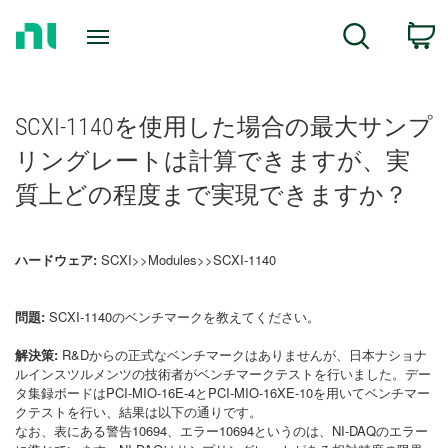
Return
C
Search
to
Home
Page
SCXI-1140を使用した場合の最大サンプ
リングレートは計算できますが、実
質上どの程度まで実現できますか？
ハードウェア:
SCXI>>Modules>>SCXI-1140
問題:
SCXI-1140のベンチマークを教えてください。
解決策:
R&Dからの正式なベンチマークはありませんが、日本ナショナ
ルインスツルメンツの技術者がベンチマークテストを行いました。デー
タ集録ボードはPCI-MIO-16E-4とPCI-MIO-16XE-10を用いてベンチマー
クテストを行い、結果は以下の通りです。
なお、表にある警告10694、エラー10694というのは、NI-DAQのエラー