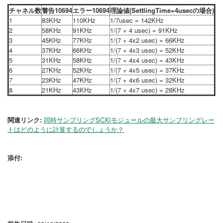
チャネル数
警告10694
エラー10694
理論値(SettlingTime=4usecの場合)
1
83KHz
110KHz
1/7usec = 142KHz
2
58KHz
91KHz
1/(7 + 4 usec) = 91KHz
3
45KHz
77KHz
1/(7 + 4x2 usec) = 66KHz
4
37KHz
66KHz
1/(7 + 4x3 usec) = 52KHz
5
31KHz
58KHz
1/(7 + 4x4 usec) = 43KHz
6
27KHz
52KHz
1/(7 + 4x5 usec) = 37KHz
7
23KHz
47KHz
1/(7 + 4x6 usec) = 32KHz
8
21KHz
43KHz
1/(7 + 4x7 usec) = 28KHz
関連リンク:
同時サンプリングSCXIモジュールの最大サンプリングレー
トはどのように計算するのでしょうか？
添付: