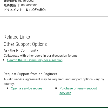
報告日時:
08/16/2002
最終更新日:
08/26/2002
ドキュメントＩＤ:
2OF60BQ8
Related Links
Other Support Options
Ask the NI Community
Collaborate with other users in our discussion forums
Search the NI Community for a solution
Request Support from an Engineer
A valid service agreement may be required, and support options vary by
country.
Open a service request
Purchase or renew support
services