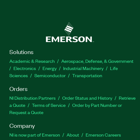
Solutions
Academic & Research
Aerospace, Defense, & Government
Electronics
Energy
Industrial Machinery
Life
Sciences
Semiconductor
Transportation
Orders
NI Distribution Partners
Order Status and History
Retrieve
a Quote
Terms of Service
Order by Part Number or
Request a Quote
Company
NI is now part of Emerson
About
Emerson Careers