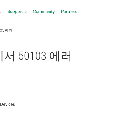
Support
Community
Partners
103 에러
sk에서 50103 에러
 Devices