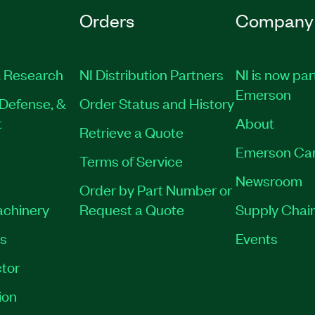
Orders
Company
 Research
NI Distribution Partners
NI is now par
Emerson
Defense, &
Order Status and History
t
About
Retrieve a Quote
Emerson Ca
Terms of Service
Newsroom
Order by Part Number or
achinery
Request a Quote
Supply Chain
es
Events
tor
ion