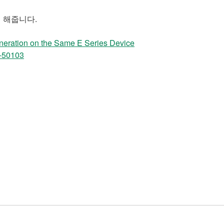
게 해줍니다.
neration on the Same E Series Device
-50103