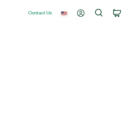
My Account
Search
Contact Us
Car