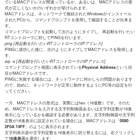
ているMACアドレスが間違っているか、あるいは、MACアドレスの形
式が正しくないかのいずれかが挙げられます。
MACアドレスは、ネットワークで接続されたWindowsがインストール
されたPCから、コマンドプロンプトを使用して確認することが出来ま
す。
コマンドプロンプトを起動して次のようにタイプし、再起動を行いたい
RTコントローラに対してPINGを行います。
ping [再起動を行いたいRTコントローラのIPアドレス]
PINGに成功した後に、次のようにタイプしてMACアドレスを取得しま
す。
arp -a [再起動を行いたいRTコントローラのIPアドレス]
コマンドプロンプト画面に表示されている
Physical Address
という項
目がMACアドレスです。
PINGに失敗する場合には、ネットワークに何かしらの問題があります
ので、始めに、ネットワークが正常に動作するようにPC等の設定を行
ってください。
一方、MACアドレスの形式は、実際にはhex（16進数）です。そのた
め、MACアドレスを入力する文字列制御器あるいは文字列定数が16進
表示になっているかを確認する必要があります。文字列制御器や文字列
定数が16進表示に設定されている場合には、MACアドレスは「
0080
2F0A 14FF
」のように表示されます。
文字列表示器や文字列定数を16進表示に切り替えるには、右クリックし
て
16進表示
を選択します。