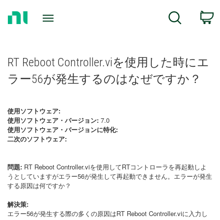
Return
C
Search
to
Home
Page
RT Reboot Controller.viを使用した時にエ
ラー56が発生するのはなぜですか？
使用ソフトウェア:
使用ソフトウェア・バージョン:
7.0
使用ソフトウェア・バージョンに特化:
二次のソフトウェア:
問題:
RT Reboot Controller.viを使用してRTコントローラを再起動しよ
うとしていますがエラー56が発生して再起動できません。エラーが発生
する原因は何ですか？
解決策:
エラー56が発生する際の多くの原因はRT Reboot Controller.viに入力し