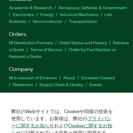
Academic & Research
Aerospace, Defense, & Government
Electronics
Energy
Industrial Machinery
Life
Sciences
Semiconductor
Transportation
Orders
NI Distribution Partners
Order Status and History
Retrieve
a Quote
Terms of Service
Order by Part Number or
Request a Quote
Company
NI is now part of Emerson
About
Emerson Careers
Newsroom
Supply Chain & Quality
Events
Support
Downloads
Product Documentation
Discussion Forums
弊社のWebサイトでは、Cookieや同様の技術を
Activate a Product
Submit a Service Request
Site
使用しています。お客様は、弊社の
プライバシ
Feedback
ーに関するお知らせ
および
Cookieに関するお知
らせ
に記載されている収集と使用に同意する