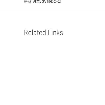
문서 번호:
2V69DOKZ
Related Links