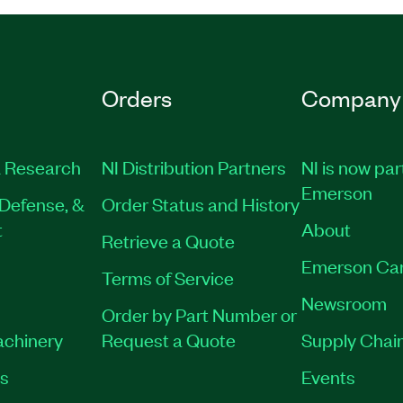
Orders
Company
 Research
NI Distribution Partners
NI is now par
Emerson
Defense, &
Order Status and History
t
About
Retrieve a Quote
Emerson Ca
Terms of Service
Newsroom
Order by Part Number or
achinery
Request a Quote
Supply Chain
es
Events