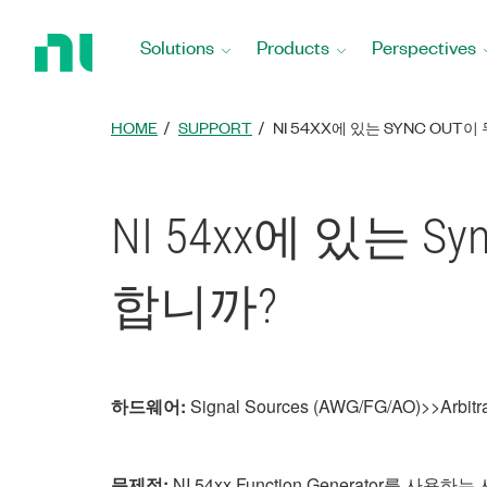
Return
to
Solutions
Products
Perspectives
Home
Page
HOME
SUPPORT
NI 54XX에 있는 SYNC OU
NI 54xx에 있는 
합니까?
하드웨어:
Signal Sources (AWG/FG/AO)>>Arbitra
문제점:
NI 54xx Function Generator를 사