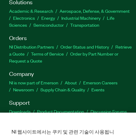
Solutions
Academic & Research
Aerospace, Defense, & Government
Electronics
Energy
Industrial Machinery
Life
Sciences
Semiconductor
Transportation
Orders
NI Distribution Partners
Order Status and History
Retrieve
a Quote
Terms of Service
Order by Part Number or
Request a Quote
Company
NI is now part of Emerson
About
Emerson Careers
Newsroom
Supply Chain & Quality
Events
Support
Downloads
Product Documentation
Discussion Forums
Activate a Product
Submit a Service Request
Site
Feedback
NI 웹사이트에서는 쿠키 및 관련 기술이 사용됩니