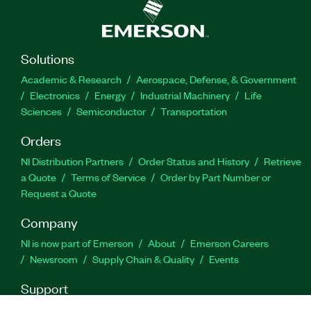
Solutions
Academic & Research
Aerospace, Defense, & Government
Electronics
Energy
Industrial Machinery
Life
Sciences
Semiconductor
Transportation
Orders
NI Distribution Partners
Order Status and History
Retrieve
a Quote
Terms of Service
Order by Part Number or
Request a Quote
Company
NI is now part of Emerson
About
Emerson Careers
Newsroom
Supply Chain & Quality
Events
Support
Downloads
Product Documentation
Discussion Forums