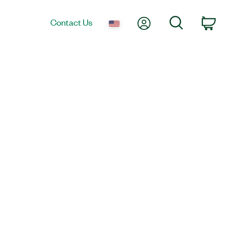
My Account
Search
Contact Us
Car