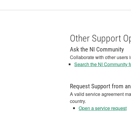
Other Support O
Ask the NI Community
Collaborate with other users 
Search the NI Community fo
Request Support from an
A valid service agreement ma
country.
Open a service request