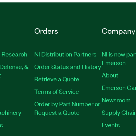
Orders
Company
 Research
NI Distribution Partners
NI is now par
Emerson
Defense, &
Order Status and History
t
About
Retrieve a Quote
Emerson Ca
Terms of Service
Newsroom
Order by Part Number or
achinery
Request a Quote
Supply Chain
es
Events