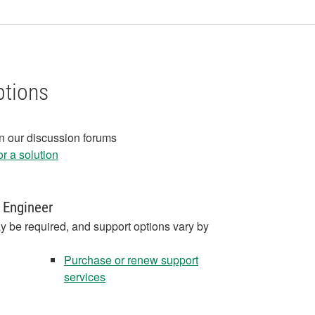
ptions
in our discussion forums
r a solution
 Engineer
y be required, and support options vary by
Purchase or renew support
services