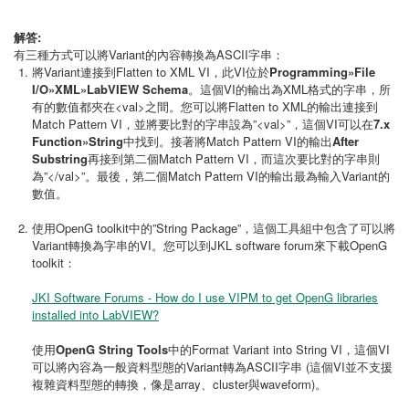
解答:
有三種方式可以將Variant的內容轉換為ASCII字串：
將Variant連接到Flatten to XML VI，此VI位於
Programming»File
I/O»XML»LabVIEW Schema
。這個VI的輸出為XML格式的字串，所
有的數值都夾在<val>之間。您可以將Flatten to XML的輸出連接到
Match Pattern VI，並將要比對的字串設為”<val>”，這個VI可以在
7.x
Function»String
中找到。接著將Match Pattern VI的輸出
After
Substring
再接到第二個Match Pattern VI，而這次要比對的字串則
為”</val>”。最後，第二個Match Pattern VI的輸出最為輸入Variant的
數值。
使用OpenG toolkit中的”String Package”，這個工具組中包含了可以將
Variant轉換為字串的VI。您可以到JKL software forum來下載OpenG
toolkit：
JKI Software Forums - How do I use VIPM to get OpenG libraries
installed into LabVIEW?
使用
OpenG String Tools
中的Format Variant into String VI，這個VI
可以將內容為一般資料型態的Variant轉為ASCII字串 (這個VI並不支援
複雜資料型態的轉換，像是array、cluster與waveform)。