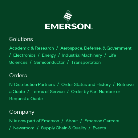
Solutions
Academic & Research
Aerospace, Defense, & Government
Electronics
Energy
Industrial Machinery
Life
Sciences
Semiconductor
Transportation
Orders
NI Distribution Partners
Order Status and History
Retrieve
a Quote
Terms of Service
Order by Part Number or
Request a Quote
Company
NI is now part of Emerson
About
Emerson Careers
Newsroom
Supply Chain & Quality
Events