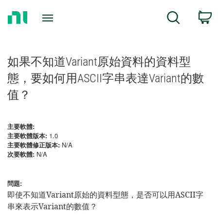
Return
C
Search
to
Home
Page
如果不知道Variant原始資料的資料型
態，要如何用ASCII字串表達Variant的數
值？
主要軟體:
主要軟體版本:
1.0
主要軟體修正版本:
N/A
次要軟體:
N/A
問題:
即使不知道Variant原始的資料型態，是否可以用ASCII字
串來表示Variant的數值？