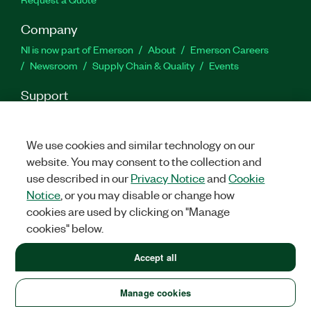
Company
NI is now part of Emerson
About
Emerson Careers
Newsroom
Supply Chain & Quality
Events
Support
Downloads
Product Documentation
Discussion Forums
Activate a Product
Submit a Service Request
Site
We use cookies and similar technology on our
Feedback
website. You may consent to the collection and
use described in our
Privacy Notice
and
Cookie
Facebook
Twitter
LinkedIn
YouTube
Ins
Notice
, or you may disable or change how
cookies are used by clicking on "Manage
cookies" below.
©
2026
NATIONAL INSTRUMENTS CORP. ALL RIGHTS RESERVED.
Accept all
LEGAL
|
IMPRINT
|
PRIVACY
|
Manage cookies
United States (English)
Manage cookies