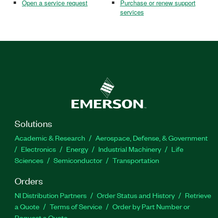
Open a service request
Purchase or renew support
services
Solutions
Academic & Research
Aerospace, Defense, & Government
Electronics
Energy
Industrial Machinery
Life
Sciences
Semiconductor
Transportation
Orders
NI Distribution Partners
Order Status and History
Retrieve
a Quote
Terms of Service
Order by Part Number or
Request a Quote