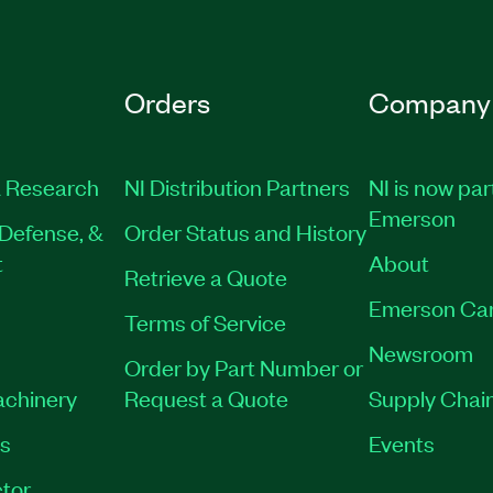
Orders
Company
 Research
NI Distribution Partners
NI is now par
Emerson
Defense, &
Order Status and History
t
About
Retrieve a Quote
Emerson Ca
Terms of Service
Newsroom
Order by Part Number or
achinery
Request a Quote
Supply Chain
es
Events
tor