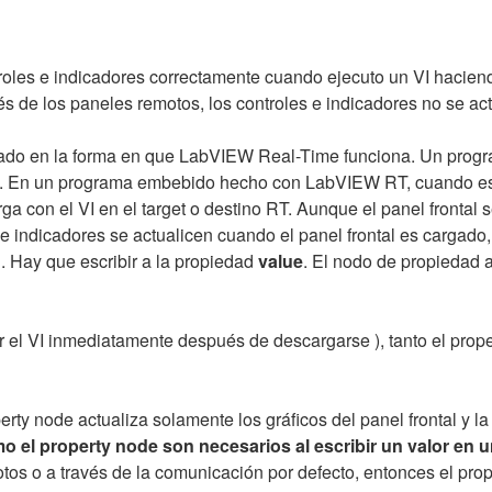
roles e indicadores correctamente cuando ejecuto un VI haciendo
és de los paneles remotos, los controles e indicadores no se act
nado en la forma en que LabVIEW Real-Time funciona. Un pro
a. En un programa embebido hecho con LabVIEW RT, cuando escri
arga con el VI en el target o destino RT. Aunque el panel fronta
e indicadores se actualicen cuando el panel frontal es cargado
 Hay que escribir a la propiedad
value
. El nodo de propiedad ac
zar el VI inmediatamente después de descargarse ), tanto el prope
y node actualiza solamente los gráficos del panel frontal y la 
omo el property node son necesarios al escribir un valor en u
tos o a través de la comunicación por defecto, entonces el prop