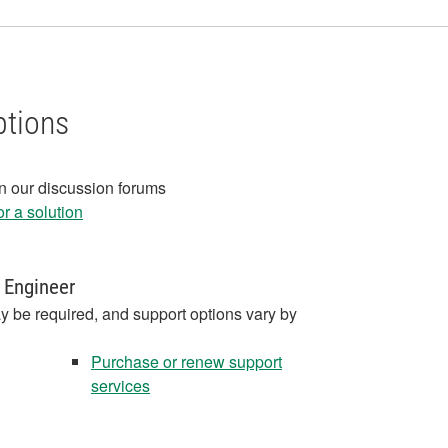
ptions
in our discussion forums
r a solution
 Engineer
y be required, and support options vary by
Purchase or renew support
services