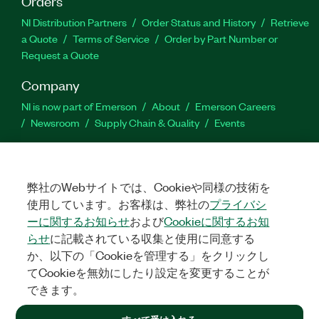
Orders
NI Distribution Partners
Order Status and History
Retrieve
a Quote
Terms of Service
Order by Part Number or
Request a Quote
Company
NI is now part of Emerson
About
Emerson Careers
Newsroom
Supply Chain & Quality
Events
Support
Downloads
Product Documentation
Discussion Forums
弊社のWebサイトでは、Cookieや同様の技術を
Activate a Product
Submit a Service Request
Site
使用しています。お客様は、弊社の
プライバシ
Feedback
ーに関するお知らせ
および
Cookieに関するお知
らせ
に記載されている収集と使用に同意する
Facebook
Twitter
LinkedIn
YouTube
Ins
か、以下の「Cookieを管理する」をクリックし
てCookieを無効にしたり設定を変更することが
できます。
©
2026
NATIONAL INSTRUMENTS CORP. ALL RIGHTS RESERVED.