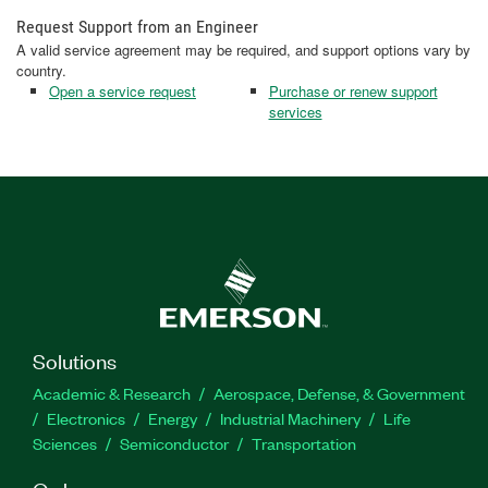
Request Support from an Engineer
A valid service agreement may be required, and support options vary by
country.
Open a service request
Purchase or renew support
services
Solutions
Academic & Research
Aerospace, Defense, & Government
Electronics
Energy
Industrial Machinery
Life
Sciences
Semiconductor
Transportation