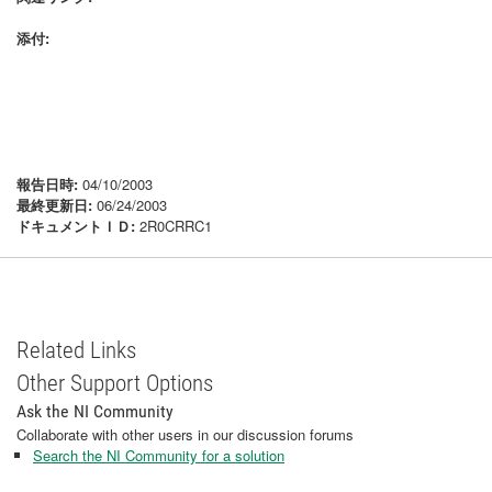
添付:
報告日時:
04/10/2003
最終更新日:
06/24/2003
ドキュメントＩＤ:
2R0CRRC1
Related Links
Other Support Options
Ask the NI Community
Collaborate with other users in our discussion forums
Search the NI Community for a solution