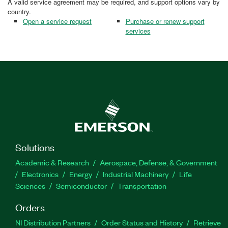
A valid service agreement may be required, and support options vary by
country.
Open a service request
Purchase or renew support
services
Solutions
Academic & Research
Aerospace, Defense, & Government
Electronics
Energy
Industrial Machinery
Life
Sciences
Semiconductor
Transportation
Orders
NI Distribution Partners
Order Status and History
Retrieve