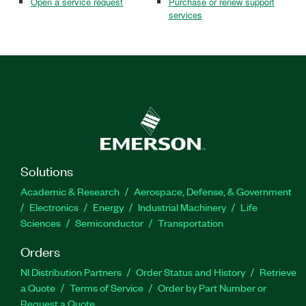
Open a service request
Purchase or renew support
services
Solutions
Academic & Research
Aerospace, Defense, & Government
Electronics
Energy
Industrial Machinery
Life
Sciences
Semiconductor
Transportation
Orders
NI Distribution Partners
Order Status and History
Retrieve
a Quote
Terms of Service
Order by Part Number or
Request a Quote