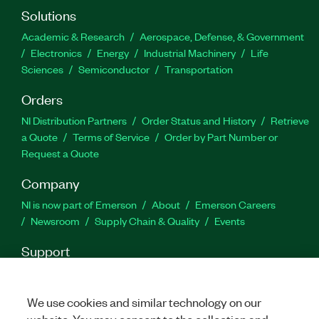
Solutions
Academic & Research
Aerospace, Defense, & Government
Electronics
Energy
Industrial Machinery
Life
Sciences
Semiconductor
Transportation
Orders
NI Distribution Partners
Order Status and History
Retrieve
a Quote
Terms of Service
Order by Part Number or
Request a Quote
Company
NI is now part of Emerson
About
Emerson Careers
Newsroom
Supply Chain & Quality
Events
Support
Downloads
Product Documentation
Discussion Forums
Activate a Product
Submit a Service Request
Site
We use cookies and similar technology on our
Feedback