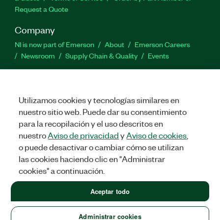
Request a Quote
Company
NI is now part of Emerson
About
Emerson Careers
Newsroom
Supply Chain & Quality
Events
Support
Downloads
Product Documentation
Discussion Forums
Utilizamos cookies y tecnologías similares en
Activate a Product
Submit a Service Request
Site
nuestro sitio web. Puede dar su consentimiento
Feedback
para la recopilación y el uso descritos en
nuestro
Aviso de privacidad
y
Aviso de cookies
,
Facebook
Twitter
LinkedIn
YouTube
Ins
o puede desactivar o cambiar cómo se utilizan
las cookies haciendo clic en "Administrar
cookies" a continuación.
©
2026
NATIONAL INSTRUMENTS CORP. ALL RIGHTS RESERVED.
Aceptar todo
LEGAL
|
IMPRINT
|
PRIVACY
|
Administrar cookies
United States (English)
Administrar cookies