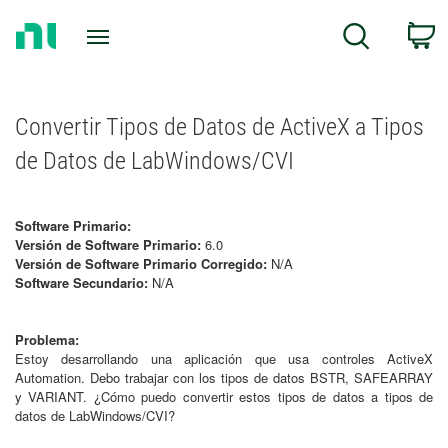
Return
C
Search
to
Home
Page
Convertir Tipos de Datos de ActiveX a Tipos
de Datos de LabWindows/CVI
Software Primario:
Versión de Software Primario:
6.0
Versión de Software Primario Corregido:
N/A
Software Secundario:
N/A
Problema:
Estoy desarrollando una aplicación que usa controles ActiveX
Automation. Debo trabajar con los tipos de datos BSTR, SAFEARRAY
y VARIANT. ¿Cómo puedo convertir estos tipos de datos a tipos de
datos de LabWindows/CVI?