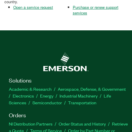
country.
Open a service request
Purchase or renew support
services
Solutions
Academic & Research
Aerospace, Defense, & Government
Electronics
Energy
Industrial Machinery
Life
Sciences
Semiconductor
Transportation
Orders
NI Distribution Partners
Order Status and History
Retrieve
a Quote
Terms of Service
Order by Part Number or