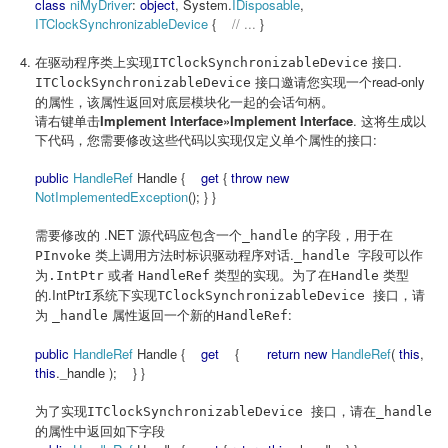
class
niMyDriver
:
object
, System.
IDisposable
,
ITClockSynchronizableDevice
{
// ...
}
在驱动程序类上实现
接口.
ITClockSynchronizableDevice
接口邀请您实现一个read-only
ITClockSynchronizableDevice
的属性，该属性返回对底层模块化一起的会话句柄。
请右键单击
Implement Interface»Implement Interface
. 这将生成以
下代码，您需要修改这些代码以实现仅定义单个属性的接口:
public
HandleRef
Handle {
get
{
throw new
NotImplementedException
(); } }
需要修改的 .NET 源代码应包含一个
的字段，用于在
_handle
类上调用方法时标识驱动程序对话.
PInvoke
_handle 字段可以作
或者
类型的实现。为了在
类型
为
.IntPtr
HandleRef
Handle
的
.IntPtr
I系统下实现TClockSynchronizableDevice 接口，请
属性返回一个新的
:
为
_handle
HandleRef
public
HandleRef
Handle {
get
{
return new
HandleRef
(
this
,
this
._handle ); } }
为了实现
ITClockSynchronizableDevice 接口，请在
_handle
的属性中返回如下字段