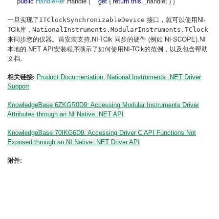
public
HandleRef
Handle {
get
{
return
this
._handle; } }
一旦实现了
接口，就可以使用NI-
ITClockSynchronizableDevice
TClk库 ,
NationalInstruments.ModularInstruments.TClock
,NI-TClk 同步的硬件 (例如 NI-SCOPE).NI
来同步您的仪器。请安装支持
本地的.NET API安装程序演示了如何使用NI-TClk的范例，以及包含帮助
文档。
相关链接:
Product Documentation: National Instruments .NET Driver
Support
KnowledgeBase 6ZKGR0D9: Accessing Modular Instruments Driver
Attributes through an NI Native .NET API
KnowledgeBase 70IKG6D9: Accessing Driver C API Functions Not
Exposed through an NI Native .NET Driver API
附件: