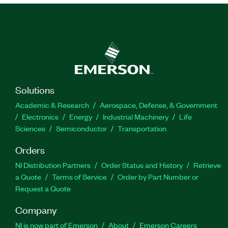
Solutions
Academic & Research
Aerospace, Defense, & Government
Electronics
Energy
Industrial Machinery
Life
Sciences
Semiconductor
Transportation
Orders
NI Distribution Partners
Order Status and History
Retrieve
a Quote
Terms of Service
Order by Part Number or
Request a Quote
Company
NI is now part of Emerson
About
Emerson Careers