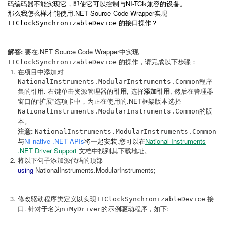
码编码器不能实现它，即使它可以控制与NI-TClk兼容的设备。
那么我怎么样才能使用.NET Source Code Wrapper实现
的接口操作？
ITClockSynchronizableDevice
解答:
要在.NET Source Code Wrapper中实现
的操作，请完成以下步骤：
ITClockSynchronizableDevice
在项目中添加对
NationalInstruments.ModularInstruments.Common
程序
. 右键单击资源管理器的
引用
, 选择
添加引用
, 然后在管理器
集的引用
窗口的“扩展”选项卡中，为正在使用的.NET框架版本选择
NationalInstruments.ModularInstruments.Common
的版
本。
注意:
NationalInstruments.ModularInstruments.Common
与
NI native .NET APIs
将一起安装
.您可以在
National Instruments
.NET Driver Support
文档中找到其下载地址。
将以下句子添加源代码的顶部
using
NationalInstruments.ModularInstruments;
修改驱动程序类定义以实现
接
ITClockSynchronizableDevice
口. 针对于名为
:
niMyDriver的示例驱动程序，如下