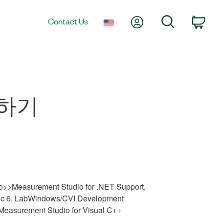
My Account
Search
Contact Us
Car
밍하기
o>>Measurement Studio for .NET Support,
asic 6, LabWindows/CVI Development
easurement Studio for Visual C++