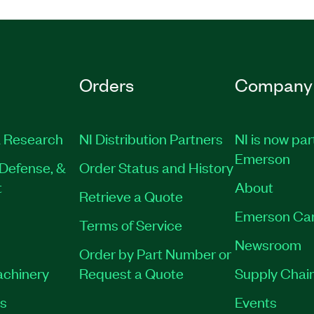
Orders
Company
 Research
NI Distribution Partners
NI is now par
Emerson
Defense, &
Order Status and History
t
About
Retrieve a Quote
Emerson Ca
Terms of Service
Newsroom
Order by Part Number or
achinery
Request a Quote
Supply Chain
es
Events