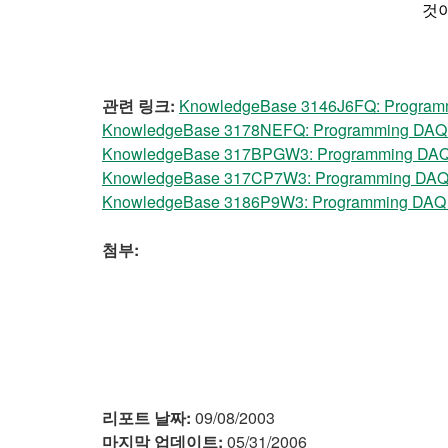
것
관련 링크:
KnowledgeBase 3146J6FQ: Programmi
KnowledgeBase 3178NEFQ: Programming DAQ i
KnowledgeBase 317BPGW3: Programming DAQ i
KnowledgeBase 317CP7W3: Programming DAQ i
KnowledgeBase 3186P9W3: Programming DAQ i
첨부:
리포트 날짜:
09/08/2003
마지막 업데이트:
05/31/2006