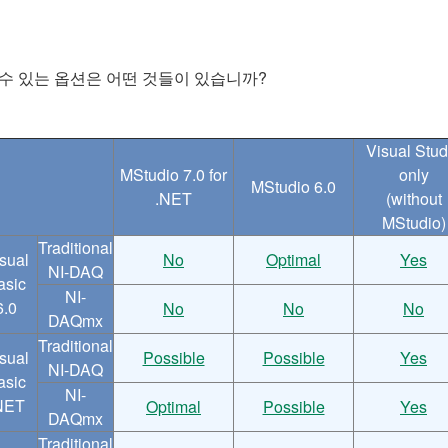
 수 있는 옵션은 어떤 것들이 있습니까?
Visual Stud
MStudio 7.0 for
only
MStudio 6.0
.NET
(without
MStudio)
Traditional
sual
No
Optimal
Yes
NI-DAQ
asic
NI-
6.0
No
No
No
DAQmx
Traditional
sual
Possible
Possible
Yes
NI-DAQ
asic
NI-
NET
Optimal
Possible
Yes
DAQmx
Traditional