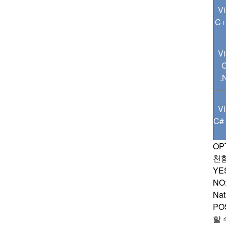
Vi
C+
Vi
.
Vi
C#
OP
천함
YE
NO
Na
PO
할 