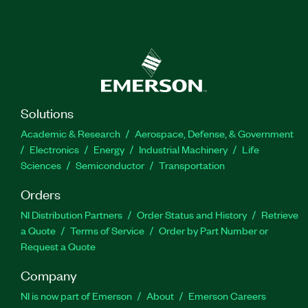
Solutions
Academic & Research
Aerospace, Defense, & Government
Electronics
Energy
Industrial Machinery
Life
Sciences
Semiconductor
Transportation
Orders
NI Distribution Partners
Order Status and History
Retrieve
a Quote
Terms of Service
Order by Part Number or
Request a Quote
Company
NI is now part of Emerson
About
Emerson Careers