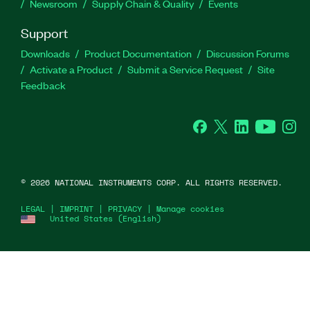
Newsroom
Supply Chain & Quality
Events
Support
Downloads
Product Documentation
Discussion Forums
Activate a Product
Submit a Service Request
Site
Feedback
Facebook
Twitter
LinkedIn
YouTube
Ins
©
2026
NATIONAL INSTRUMENTS CORP. ALL RIGHTS RESERVED.
LEGAL
|
IMPRINT
|
PRIVACY
|
Manage cookies
United States (English)