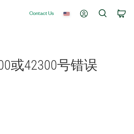
My Account
Search
Contact Us
Car
或42300号错误