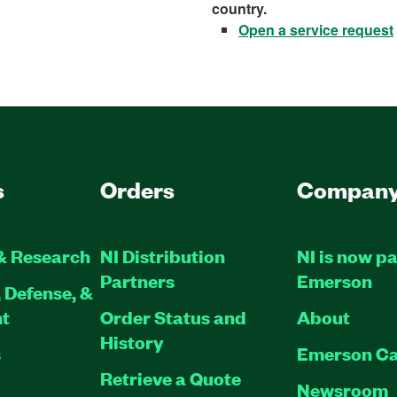
country.
Open a service request
s
Orders
Compan
& Research
NI Distribution
NI is now pa
Partners
Emerson
 Defense, &
t
Order Status and
About
History
s
Emerson Ca
Retrieve a Quote
Newsroom