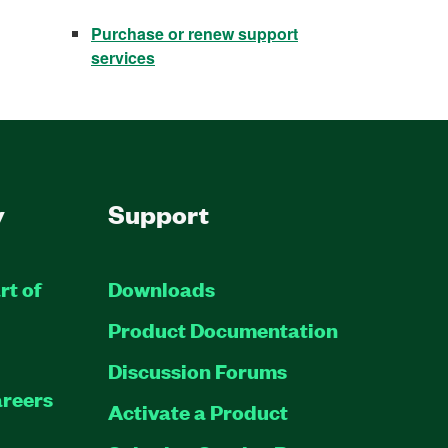
Purchase or renew support
services
y
Support
rt of
Downloads
Product Documentation
Discussion Forums
reers
Activate a Product