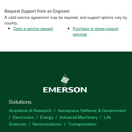
Request Support from an Engineer
A valid service agreement may be required, and support options vary by
country.
Open a service request
Purchase or renew support
services
Solutions
Academic & Research
Aerospace, Defense, & Government
Electronics
Energy
Industrial Machinery
Life
Sciences
Semiconductor
Transportation