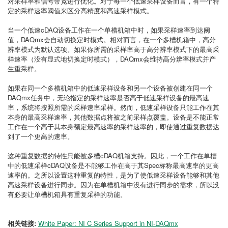
对采样率和信号带宽进行优化。对于每一个低速采样设备而言，有一个特
定的采样速率阈值来区分高精度和高速采样模式。
当一个低速cDAQ设备工作在一个单槽机箱中时，如果采样速率到达阈
值，DAQmx会自动切换定时模式。相对而言，在一个多槽机箱中，高分
辨率模式为默认选项。如果你所需的采样率高于高分辨率模式下的最高采
样速率（没有显式地切换定时模式），DAQmx会维持高分辨率模式并产
生重采样。
如果在同一个多槽机箱中的低速采样设备和另一个设备被创建在同一个
DAQmx任务中，无论指定的采样速率是否高于低速采样设备的最高速
率，系统将按照所需的采样速率采样。然而，低速采样设备只能工作在其
本身的最高采样速率，其他数据点将被之前采样点覆盖。设备是不能正常
工作在一个高于其本身额定最高速率的采样速率的，即使通过重复数据达
到了一个更高的速率。
这种重复数据的特性只能被多槽cDAQ机箱支持。因此，一个工作在单槽
中的低速采样cDAQ设备是不能够工作在高于其Spec标称最高速率的更高
速率的。之所以设置这种重复的特性，是为了使低速采样设备能够和其他
高速采样设备进行同步。因为在单槽机箱中没有进行同步的需求，所以没
有必要让单槽机箱具有重复采样的功能。
相关链接:
White Paper: NI C Series Support in NI-DAQmx