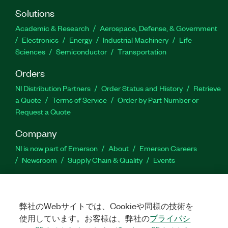
Solutions
Academic & Research
Aerospace, Defense, & Government
Electronics
Energy
Industrial Machinery
Life
Sciences
Semiconductor
Transportation
Orders
NI Distribution Partners
Order Status and History
Retrieve
a Quote
Terms of Service
Order by Part Number or
Request a Quote
Company
NI is now part of Emerson
About
Emerson Careers
Newsroom
Supply Chain & Quality
Events
Support
Downloads
Product Documentation
Discussion Forums
弊社のWebサイトでは、Cookieや同様の技術を
Activate a Product
Submit a Service Request
Site
使用しています。お客様は、弊社の
プライバシ
Feedback