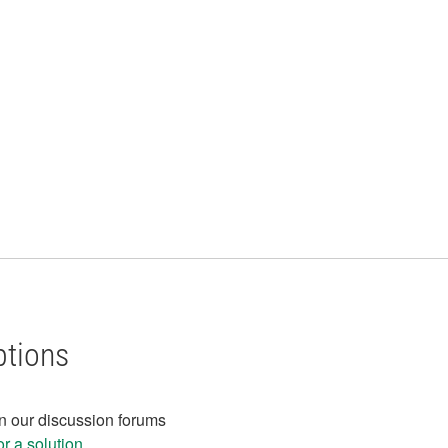
ptions
in our discussion forums
r a solution