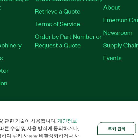
t
About
Retrieve a Quote
Emerson Ca
Terms of Service
Newsroom
Order by Part Number or
achinery
Request a Quote
Supply Chain
es
Events
tor
ion
RINT
|
PRIVACY
|
쿠키 관리
©
2026
NATIONAL INSTRUMENTS CORP. AL
및 관련 기술이 사용됩니다.
개인정보
 따른 수집 및 사용 방식에 동의하거나,
쿠키 관리
클릭하여 쿠키 사용을 비활성화하거나 사