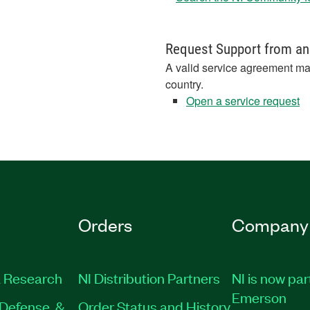
Request Support from an
A valid service agreement ma
country.
Open a service request
Orders
Company
 Research
NI Distribution Partners
NI is now par
Emerson
Defense, &
Order Status and History