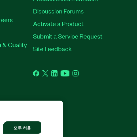
Discussion Forums
reers
Activate a Product
Submit a Service Request
 & Quality
Site Feedback
Facebook
Twitter
LinkedIn
YouTube
Instagram
L RIGHTS RESERVED.
모두 허용