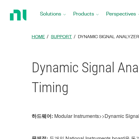
Return
to
Solutions
Products
Perspectives
Home
Page
HOME
SUPPORT
DYNAMIC SIGNAL ANALYZE
Dynamic Signal 
Timing
하드웨어:
Modular Instruments>>Dynamic Signal
문제점:
두개의 National Instruments board