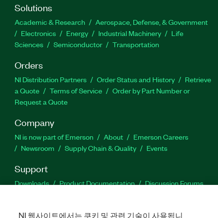
Solutions
Academic & Research
Aerospace, Defense, & Government
Electronics
Energy
Industrial Machinery
Life
Sciences
Semiconductor
Transportation
Orders
NI Distribution Partners
Order Status and History
Retrieve
a Quote
Terms of Service
Order by Part Number or
Request a Quote
Company
NI is now part of Emerson
About
Emerson Careers
Newsroom
Supply Chain & Quality
Events
Support
Downloads
Product Documentation
Discussion Forums
Activate a Product
Submit a Service Request
Site
Feedback
NI 웹사이트에서는 쿠키 및 관련 기술이 사용됩니