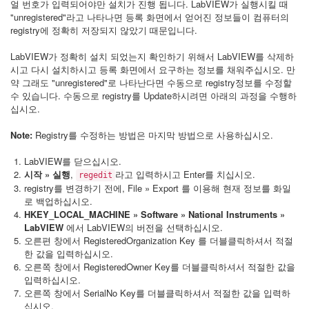
얼 번호가 입력되어야만 설치가 진행 됩니다. LabVIEW가 실행시킬 때
"unregistered"라고 나타나면 등록 화면에서 얻어진 정보들이 컴퓨터의
registry에 정확히 저장되지 않았기 때문입니다.
LabVIEW가 정확히 설치 되었는지 확인하기 위해서 LabVIEW를 삭제하
시고 다시 설치하시고 등록 화면에서 요구하는 정보를 채워주십시오. 만
약 그래도 "unregistered"로 나타난다면 수동으로 registry정보를 수정할
수 있습니다. 수동으로 registry를 Update하시려면 아래의 과정을 수행하
십시오.
Note:
Registry를 수정하는 방법은 마지막 방법으로 사용하십시오.
LabVIEW를 닫으십시오.
시작 » 실행
,
라고 입력하시고 Enter를 치십시오.
regedit
registry를 변경하기 전에, File » Export 를 이용해 현재 정보를 화일
로 백업하십시오.
HKEY_LOCAL_MACHINE » Software » National Instruments »
LabVIEW
에서 LabVIEW의 버전을 선택하십시오.
오른편 창에서 RegisteredOrganization Key 를 더블클릭하셔서 적절
한 값을 입력하십시오.
오른쪽 창에서 RegisteredOwner Key를 더블클릭하셔서 적절한 값을
입력하십시오.
오른쪽 창에서 SerialNo Key를 더블클릭하셔서 적절한 값을 입력하
십시오.