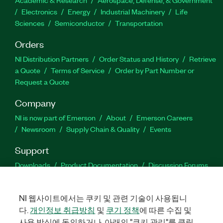
Academic & Research
Aerospace, Defense, & Government
Electronics
Energy
Industrial Machinery
Life
Sciences
Semiconductor
Transportation
Orders
NI Distribution Partners
Order Status and History
Retrieve
a Quote
Terms of Service
Order by Part Number or
Request a Quote
Company
NI is now part of Emerson
About
Emerson Careers
Newsroom
Supply Chain & Quality
Events
Support
Downloads
Product Documentation
Discussion Forums
Activate a Product
Submit a Service Request
Site
Feedback
NI 웹사이트에서는 쿠키 및 관련 기술이 사용됩니
다.
개인정보 취급방침
및
쿠기 정책
에 따른 수집 및
Facebook
Twitter
LinkedIn
YouTube
Ins
사용 방식에 동의하거나, 아래의 "쿠키 관리"를 클릭