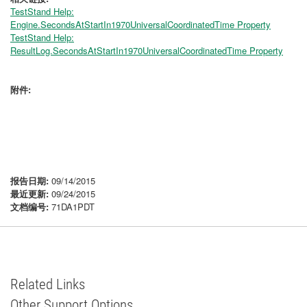
TestStand Help:
Engine.SecondsAtStartIn1970UniversalCoordinatedTime Property
TestStand Help:
ResultLog.SecondsAtStartIn1970UniversalCoordinatedTime Property
附件:
报告日期:
09/14/2015
最近更新:
09/24/2015
文档编号:
71DA1PDT
Related Links
Other Support Options