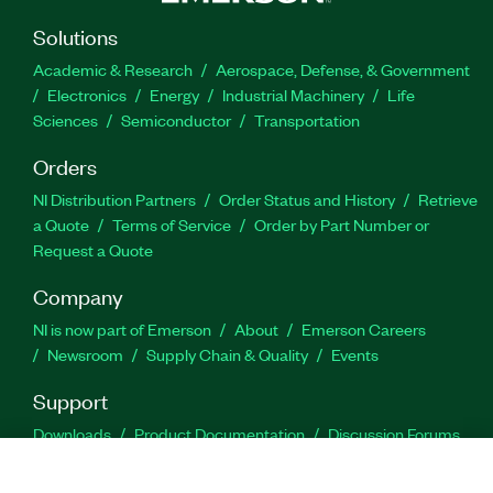
Solutions
Academic & Research
Aerospace, Defense, & Government
Electronics
Energy
Industrial Machinery
Life
Sciences
Semiconductor
Transportation
Orders
NI Distribution Partners
Order Status and History
Retrieve
a Quote
Terms of Service
Order by Part Number or
Request a Quote
Company
NI is now part of Emerson
About
Emerson Careers
Newsroom
Supply Chain & Quality
Events
Support
Downloads
Product Documentation
Discussion Forums
Activate a Product
Submit a Service Request
Site
Feedback