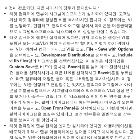
이것이 완료되면, 다음 세가지의 경우가 존재합니다.:
타겟 컴퓨터에 랩뷰와 시그널익스프레스가 설치되어 있다면, 고객님
께선 타겟 컴퓨터에 생성된 VI를 복사하시면 됩니다. 이 경우에는, VI
를 실행하고, 편집하고, 블럭다이어그램 상에서 아이콘을 더블클릭함
으로 시그널익스프레스의 익스프레스 VI 설정을 하실수 있습니다.
타겟 컴퓨터에 랩뷰만 설치되어 있다면, 먼저 고객님은 생성된 VI를
포함된 모든 서브VI와 함께 저장하셔야 합니다. 이렇게 하기 위해서
는, VI가 생성된 컴퓨터에서, 그 VI를 열고,
File » Save with Options
을 선택하십시요.
Development Distribution
로 선택하시고,
Include
vi.lib files
옆의 체크박스를 선택하십시요. 이 설정은 저장타입을
Custom Save
로 바꾸어 줍니다.
Save
버튼을 눌러 계속 진행하십시
요. 폴더를 선택하시거나 혹은 LLB를 선택하시고
Save
버튼을 누르십
쇼. 타겟 컴퓨터에 저장된 폴더 혹은 LLB화일을 복사하십시요. 이 경
우에는, VI를 실행하고 편집할수는 있지만, 블럭다이어그램에서 아이
콘을 더블클릭함으로서 시그널익스프레스 익스프레스 VI의 설정 변수
를 보거나 바꿀수는 없습니다. 이 익스프레스 VI의 어떤 변수를 바꾸
어주기 위해서는, 블럭다이어그램에서 해당부분에서 마우스의 오른쪽
버튼을 누르시고,
Open Front Panel
를 선택하십시요. 이렇게 하시면,
블럭다이어그램을 보실수 있게되고, 설정 변수들은 일반적으로 상수
들로 보여지게 될 것입니다.
타겟 컴퓨텅에 랩뷰 런타임 엔지만 설치되어 있다면, 어플리케이션을
배포하기 위해서 랩뷰 어플리케이션 빌더를 가지고 계셔야 합니다. 먼
저 생성된 VI를 어플리케이션 빌더를 이용하여 실행파일로 만드시고,