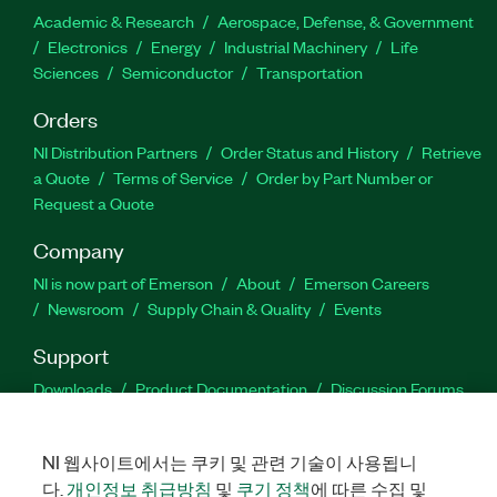
Academic & Research
Aerospace, Defense, & Government
Electronics
Energy
Industrial Machinery
Life
Sciences
Semiconductor
Transportation
Orders
NI Distribution Partners
Order Status and History
Retrieve
a Quote
Terms of Service
Order by Part Number or
Request a Quote
Company
NI is now part of Emerson
About
Emerson Careers
Newsroom
Supply Chain & Quality
Events
Support
Downloads
Product Documentation
Discussion Forums
Activate a Product
Submit a Service Request
Site
Feedback
NI 웹사이트에서는 쿠키 및 관련 기술이 사용됩니
다.
개인정보 취급방침
및
쿠기 정책
에 따른 수집 및