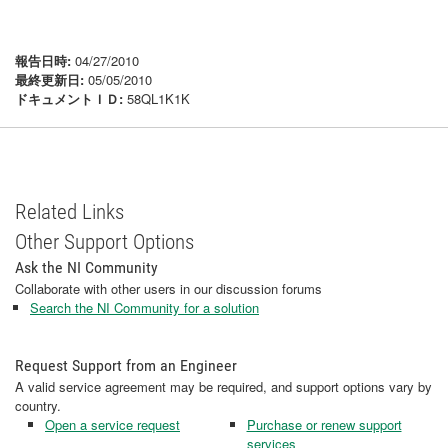
報告日時:
04/27/2010
最終更新日:
05/05/2010
ドキュメントＩＤ:
58QL1K1K
Related Links
Other Support Options
Ask the NI Community
Collaborate with other users in our discussion forums
Search the NI Community for a solution
Request Support from an Engineer
A valid service agreement may be required, and support options vary by
country.
Open a service request
Purchase or renew support
services