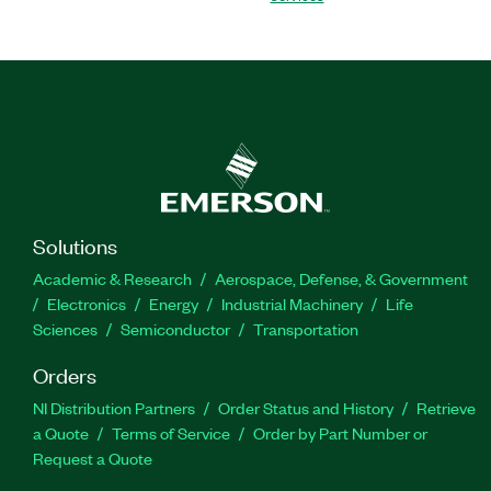
Solutions
Academic & Research
Aerospace, Defense, & Government
Electronics
Energy
Industrial Machinery
Life
Sciences
Semiconductor
Transportation
Orders
NI Distribution Partners
Order Status and History
Retrieve
a Quote
Terms of Service
Order by Part Number or
Request a Quote