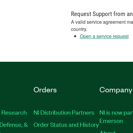
Request Support from an
A valid service agreement ma
country.
Open a service request
Orders
Company
 Research
NI Distribution Partners
NI is now par
Emerson
Defense, &
Order Status and History
t
About