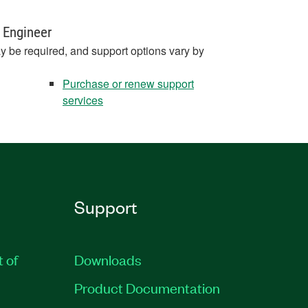
 Engineer
y be required, and support options vary by
Purchase or renew support
services
Support
t of
Downloads
Product Documentation