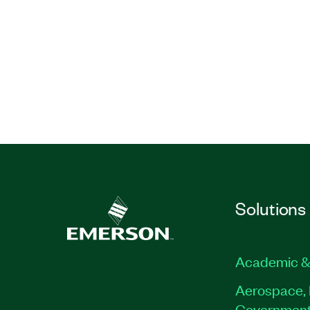
Solutions
Academic &
Aerospace, 
Governmen