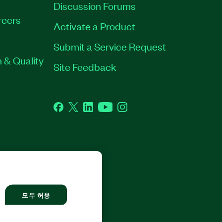
Discussion Forums
reers
Activate a Product
Submit a Service Request
 & Quality
Site Feedback
Facebook
Twitter
LinkedIn
YouTube
Instagram
L RIGHTS RESERVED.
모두 허용