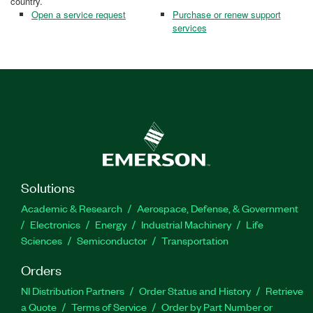
country.
Open a service request
Purchase or renew support
services
Solutions
Academic & Research
Aerospace, Defense, & Government
Electronics
Energy
Industrial Machinery
Life
Sciences
Semiconductor
Transportation
Orders
NI Distribution Partners
Order Status and History
Retrieve
a Quote
Terms of Service
Order by Part Number or