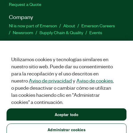
Request a Quote
Company
NI is now part of Emerson
About
Emerson Careers
Newsroom
Supply Chain & Quality
Events
Support
Downloads
Product Documentation
Discussion Forums
Utilizamos cookies y tecnologías similares en
Activate a Product
Submit a Service Request
Site
nuestro sitio web. Puede dar su consentimiento
Feedback
para la recopilación y el uso descritos en
nuestro
Aviso de privacidad
y
Aviso de cookies
,
Facebook
Twitter
LinkedIn
YouTube
Ins
o puede desactivar o cambiar cómo se utilizan
las cookies haciendo clic en "Administrar
cookies" a continuación.
©
2026
NATIONAL INSTRUMENTS CORP. ALL RIGHTS RESERVED.
Aceptar todo
LEGAL
|
IMPRINT
|
PRIVACY
|
Administrar cookies
United States (English)
Administrar cookies