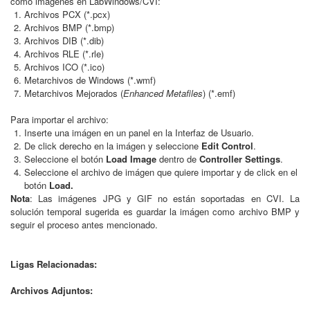
como imágenes en LabWindows/CVI:
Archivos PCX (*.pcx)
Archivos BMP (*.bmp)
Archivos DIB (*.dib)
Archivos RLE (*.rle)
Archivos ICO (*.ico)
Metarchivos de Windows (*.wmf)
Metarchivos Mejorados (
Enhanced Metafiles
) (*.emf)
Para importar el archivo:
Inserte una imágen en un panel en la Interfaz de Usuario.
De click derecho en la imágen y seleccione
Edit Control
.
Seleccione el botón
Load Image
dentro de
Controller Settings
.
Seleccione el archivo de imágen que quiere importar y de click en el
botón
Load.
Nota
: Las imágenes JPG y GIF no están soportadas en CVI. La
solución temporal sugerida es guardar la imágen como archivo BMP y
seguir el proceso antes mencionado.
Ligas Relacionadas:
Archivos Adjuntos: